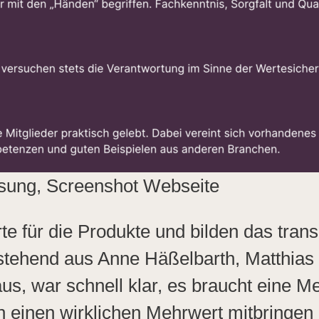
sung, Screenshot Webseite
e für die Produkte und bilden das tran
estehend aus Anne Häßelbarth, Matthias
s, war schnell klar, es braucht eine M
ch einen wirklichen Mehrwert mitbringen