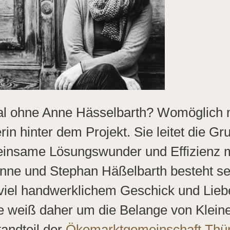
 ohne Anne Hässelbarth? Womöglich noc
rin hinter dem Projekt. Sie leitet die Gr
insame Lösungswunder und Effizienz mi
nne und Stephan Häßelbarth besteht se
 viel handwerklichem Geschick und Lie
 Sie weiß daher um die Belange von Klei
tandteil der
Ökomarktgemeinschaft Thü