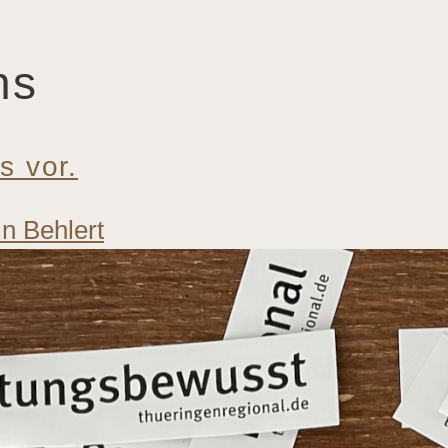
ns
s vor.
in Behlert