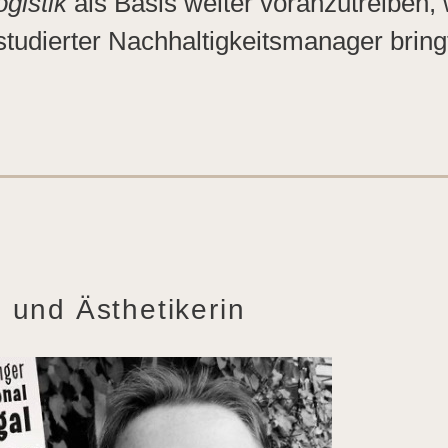
ogistik
als Basis weiter voranzutreiben, 
tudierter Nachhaltigkeitsmanager bring
 und Ästhetikerin