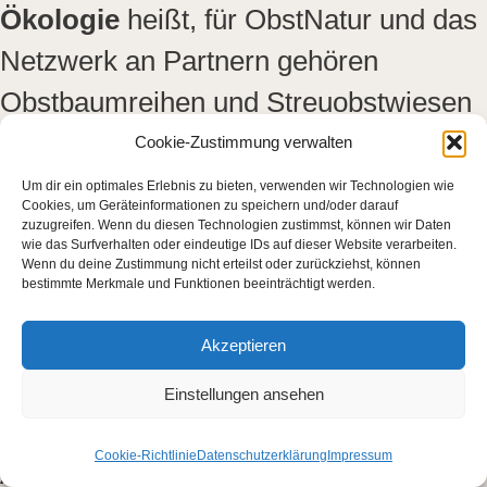
Ökologie
heißt, für ObstNatur und das
Netzwerk an Partnern gehören
Obstbaumreihen und Streuobstwiesen
zu einer strukturreichen
Cookie-Zustimmung verwalten
Kulturlandschaft. Sie bieten
Um dir ein optimales Erlebnis zu bieten, verwenden wir Technologien wie
Cookies, um Geräteinformationen zu speichern und/oder darauf
Lebensraum für zahlreiche Tier- und
zuzugreifen. Wenn du diesen Technologien zustimmst, können wir Daten
wie das Surfverhalten oder eindeutige IDs auf dieser Website verarbeiten.
Pflanzenarten. Die Bewirtschaftung der
Wenn du deine Zustimmung nicht erteilst oder zurückziehst, können
bestimmte Merkmale und Funktionen beeinträchtigt werden.
Flächen nach den Richtlinien der EU-
Öko-Verordnung spielt dabei eine
Akzeptieren
wichtige Rolle. Hier unterstützt
Einstellungen ansehen
ObstNatur das Netzwerk mit dem
Cookie-Richtlinie
Datenschutzerklärung
Impressum
Angebot einer Sammelzertifizierung.